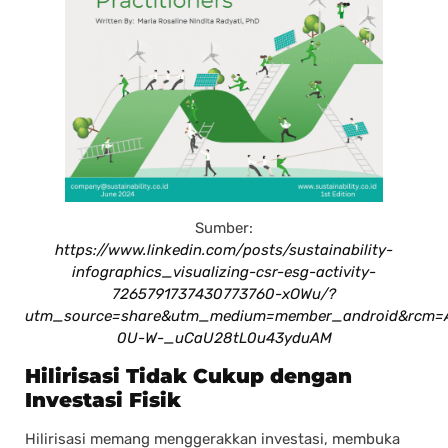
Sumber:
https://www.linkedin.com/posts/sustainability-
infographics_visualizing-csr-esg-activity-
7265791737430773760-xOWu/?
utm_source=share&utm_medium=member_android&rcm=
0U-W-_uCaU28tL0u43yduAM
Hilirisasi Tidak Cukup dengan
Investasi Fisik
Hilirisasi memang menggerakkan investasi, membuka