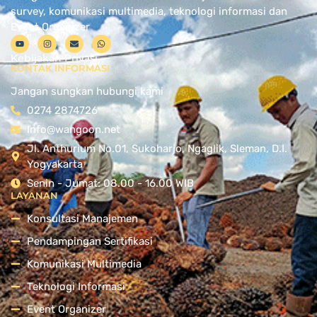
survey, komunikasi multimedia, teknologi informasi dan
Event Organizer
Kebijakan Privasi
KONTAK INFORMASI
Jangan sungkan hubungi kami
0274 2874726
Info@wangoon.net
Jl. Anthurium No.01, Sukoharjo, Ngaglik, Sleman, D.I.
Yogyakarta
Senin - Jumat: 08.00 - 16.00 WIB
LAYANAN
Konsultasi Manajemen
Pendampingan Sertifikasi
Komunikasi Multimedia
Teknologi Informasi
Event Organizer