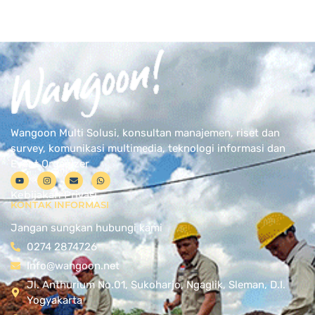
Wangoon Multi Solusi, konsultan manajemen, riset dan
survey, komunikasi multimedia, teknologi informasi dan
Event Organizer
Kebijakan Privasi
KONTAK INFORMASI
Jangan sungkan hubungi kami
0274 2874726
Info@wangoon.net
Jl. Anthurium No.01, Sukoharjo, Ngaglik, Sleman, D.I.
Yogyakarta