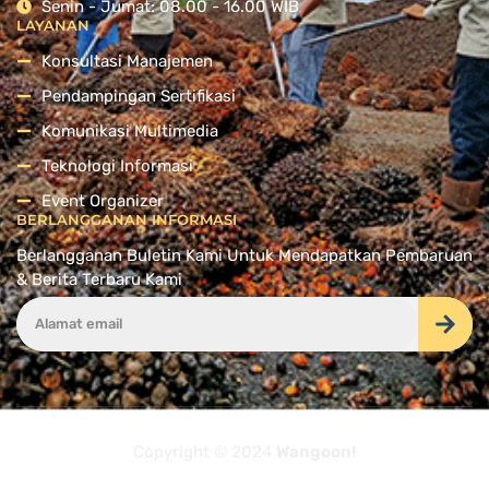
Senin - Jumat: 08.00 - 16.00 WIB
LAYANAN
Konsultasi Manajemen
Pendampingan Sertifikasi
Komunikasi Multimedia
Teknologi Informasi
Event Organizer
BERLANGGANAN INFORMASI
Berlangganan Buletin Kami Untuk Mendapatkan Pembaruan
& Berita Terbaru Kami
Copyright © 2024
Wangoon!