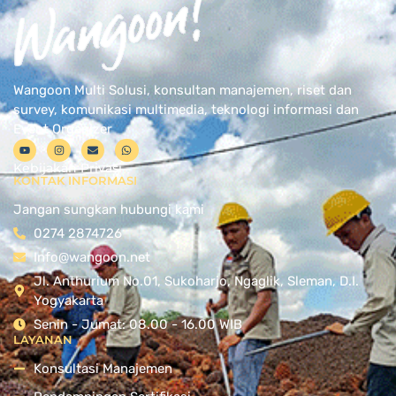
Wangoon Multi Solusi, konsultan manajemen, riset dan
survey, komunikasi multimedia, teknologi informasi dan
Event Organizer
Kebijakan Privasi
KONTAK INFORMASI
Jangan sungkan hubungi kami
0274 2874726
Info@wangoon.net
Jl. Anthurium No.01, Sukoharjo, Ngaglik, Sleman, D.I.
Yogyakarta
Senin - Jumat: 08.00 - 16.00 WIB
LAYANAN
Konsultasi Manajemen