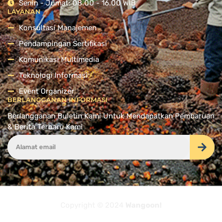
Senin - Jumat: 08.00 - 16.00 WIB
LAYANAN
Konsultasi Manajemen
Pendampingan Sertifikasi
Komunikasi Multimedia
Teknologi Informasi
Event Organizer
BERLANGGANAN INFORMASI
Berlangganan Buletin Kami Untuk Mendapatkan Pembaruan
& Berita Terbaru Kami
Copyright © 2024
Wangoon!