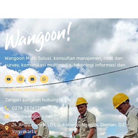
Wangoon Multi Solusi, konsultan manajemen, riset dan
survey, komunikasi multimedia, teknologi informasi dan
Event Organizer
Kebijakan Privasi
KONTAK INFORMASI
Jangan sungkan hubungi kami
0274 2874726
Info@wangoon.net
Jl. Anthurium No.01, Sukoharjo, Ngaglik, Sleman, D.I.
Yogyakarta