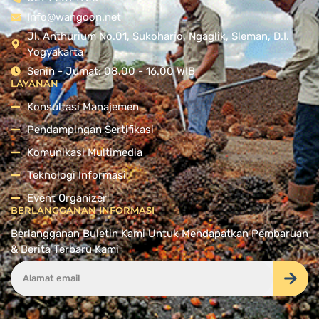
Info@wangoon.net
Jl. Anthurium No.01, Sukoharjo, Ngaglik, Sleman, D.I.
Yogyakarta
Senin - Jumat: 08.00 - 16.00 WIB
LAYANAN
Konsultasi Manajemen
Pendampingan Sertifikasi
Komunikasi Multimedia
Teknologi Informasi
Event Organizer
BERLANGGANAN INFORMASI
Berlangganan Buletin Kami Untuk Mendapatkan Pembaruan
& Berita Terbaru Kami