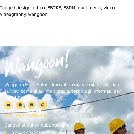
Tagged
design
,
ditjen
,
EBTKE
,
ESDM
,
multimedia
,
video
,
videography
,
wangoon
Wangoon Multi Solusi, konsultan manajemen, riset dan
survey, komunikasi multimedia, teknologi informasi dan
Event Organizer
Kebijakan Privasi
KONTAK INFORMASI
Jangan sungkan hubungi kami
0274 2874726