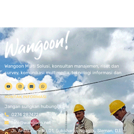
Wangoon Multi Solusi, konsultan manajemen, riset dan
survey, komunikasi multimedia, teknologi informasi dan
Event Organizer
Kebijakan Privasi
KONTAK INFORMASI
Jangan sungkan hubungi kami
0274 2874726
Info@wangoon.net
Jl. Anthurium No.01, Sukoharjo, Ngaglik, Sleman, D.I.