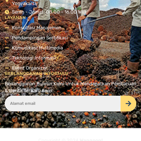
Yogyakarta
Senin - Jumat: 08.00 - 16.00 WIB
LAYANAN
Konsultasi Manajemen
Pendampingan Sertifikasi
Komunikasi Multimedia
Teknologi Informasi
Event Organizer
BERLANGGANAN INFORMASI
Berlangganan Buletin Kami Untuk Mendapatkan Pembaruan
& Berita Terbaru Kami
Copyright © 2024
Wangoon!