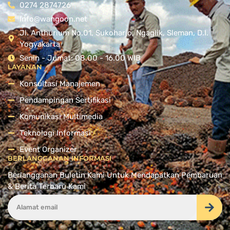
0274 2874726
Info@wangoon.net
Jl. Anthurium No.01, Sukoharjo, Ngaglik, Sleman, D.I.
Yogyakarta
Senin - Jumat: 08.00 - 16.00 WIB
LAYANAN
Konsultasi Manajemen
Pendampingan Sertifikasi
Komunikasi Multimedia
Teknologi Informasi
Event Organizer
BERLANGGANAN INFORMASI
Berlangganan Buletin Kami Untuk Mendapatkan Pembaruan
& Berita Terbaru Kami