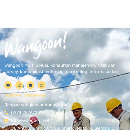
Wangoon Multi Solusi, konsultan manajemen, riset dan
survey, komunikasi multimedia, teknologi informasi dan
Event Organizer
Kebijakan Privasi
KONTAK INFORMASI
Jangan sungkan hubungi kami
0274 2874726
Info@wangoon.net
Jl. Anthurium No.01, Sukoharjo, Ngaglik, Sleman, D.I.