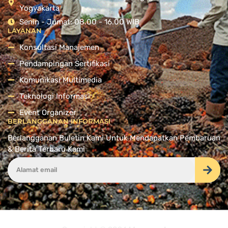
Yogyakarta
Senin - Jumat: 08.00 - 16.00 WIB
LAYANAN
Konsultasi Manajemen
Pendampingan Sertifikasi
Komunikasi Multimedia
Teknologi Informasi
Event Organizer
BERLANGGANAN INFORMASI
Berlangganan Buletin Kami Untuk Mendapatkan Pembaruan
& Berita Terbaru Kami