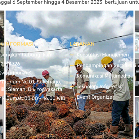
anggal 6 September hingga 4 Desember 2023, bertujuan un
K INFORMASI
LAYANAN
sungkan hubungi kami
Konsultasi Manajemen
 2874726
Pendampingan Sertifikasi
@wangoon.net
Komunikasi Multimedia
nthurium No.01, Sukoharjo,
Teknologi Informasi
ik, Sleman, D.I. Yogyakarta
Event Organizer
n - Jumat: 08.00 - 16.00 WIB