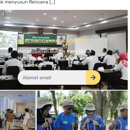
tuk menyusun Rencana […]
BERLANGGANAN INFORMASI
Berlangganan Buletin Kami Untuk
Mendapatkan Pembaruan & Berita
Terbaru Kami