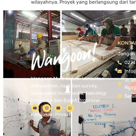
wilayahnya. Proyek yang berlangsung dari t
KONTA
Jangan 
0274
Info
Wangoon Multi Solusi, konsultan
Jl. A
manajemen, riset dan survey,
Ngagl
komunikasi multimedia, teknologi
Seni
informasi dan Event Organizer
Kebijakan Privasi