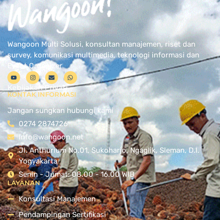
Wangoon Multi Solusi, konsultan manajemen, riset dan
survey, komunikasi multimedia, teknologi informasi dan
Event Organizer
Kebijakan Privasi
KONTAK INFORMASI
Jangan sungkan hubungi kami
0274 2874726
Info@wangoon.net
Jl. Anthurium No.01, Sukoharjo, Ngaglik, Sleman, D.I.
Yogyakarta
Senin - Jumat: 08.00 - 16.00 WIB
LAYANAN
Konsultasi Manajemen
Pendampingan Sertifikasi