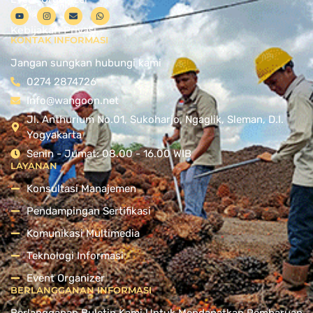
Kebijakan Privasi
KONTAK INFORMASI
Jangan sungkan hubungi kami
0274 2874726
Info@wangoon.net
Jl. Anthurium No.01, Sukoharjo, Ngaglik, Sleman, D.I.
Yogyakarta
Senin - Jumat: 08.00 - 16.00 WIB
LAYANAN
Konsultasi Manajemen
Pendampingan Sertifikasi
Komunikasi Multimedia
Teknologi Informasi
Event Organizer
BERLANGGANAN INFORMASI