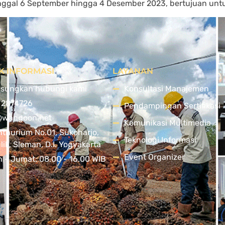
anggal 6 September hingga 4 Desember 2023, bertujuan un
K INFORMASI
LAYANAN
sungkan hubungi kami
Konsultasi Manajemen
 2874726
Pendampingan Sertifikasi
@wangoon.net
Komunikasi Multimedia
nthurium No.01, Sukoharjo,
Teknologi Informasi
ik, Sleman, D.I. Yogyakarta
Event Organizer
n - Jumat: 08.00 - 16.00 WIB