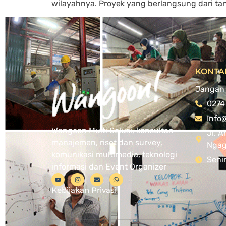
wilayahnya. Proyek yang berlangsung dari t
KONTA
Jangan 
0274
Info
Wangoon Multi Solusi, konsultan
Jl. A
manajemen, riset dan survey,
Ngagl
komunikasi multimedia, teknologi
Seni
informasi dan Event Organizer
Kebijakan Privasi