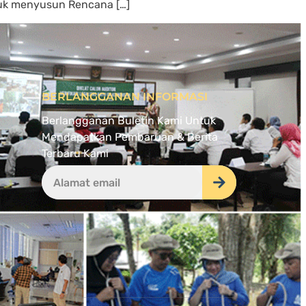
tuk menyusun Rencana […]
BERLANGGANAN INFORMASI
Berlangganan Buletin Kami Untuk
Mendapatkan Pembaruan & Berita
Terbaru Kami