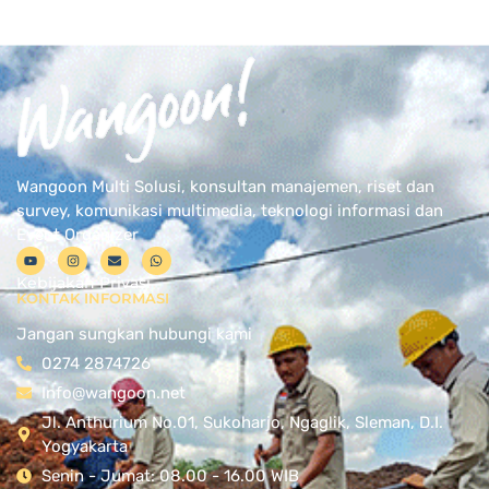
Wangoon Multi Solusi, konsultan manajemen, riset dan
survey, komunikasi multimedia, teknologi informasi dan
Event Organizer
Kebijakan Privasi
KONTAK INFORMASI
Jangan sungkan hubungi kami
0274 2874726
Info@wangoon.net
Jl. Anthurium No.01, Sukoharjo, Ngaglik, Sleman, D.I.
Yogyakarta
Senin - Jumat: 08.00 - 16.00 WIB