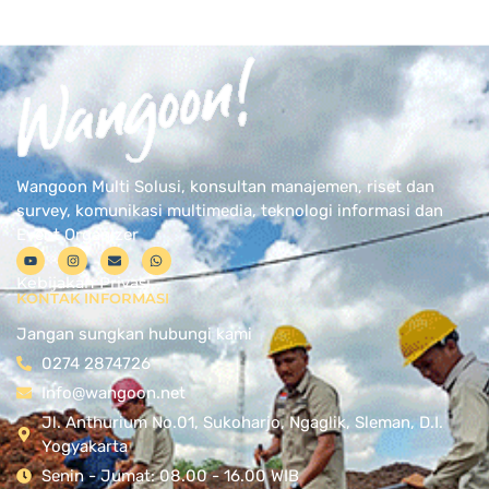
Wangoon Multi Solusi, konsultan manajemen, riset dan
survey, komunikasi multimedia, teknologi informasi dan
Event Organizer
Kebijakan Privasi
KONTAK INFORMASI
Jangan sungkan hubungi kami
0274 2874726
Info@wangoon.net
Jl. Anthurium No.01, Sukoharjo, Ngaglik, Sleman, D.I.
Yogyakarta
Senin - Jumat: 08.00 - 16.00 WIB