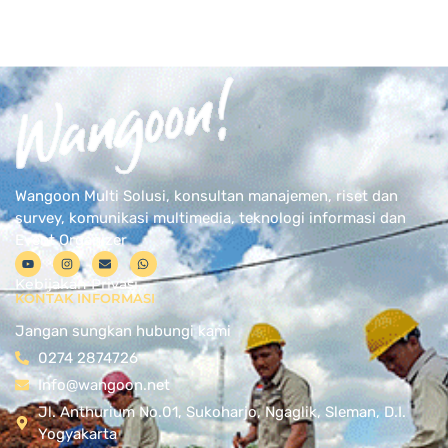
Wangoon Multi Solusi, konsultan manajemen, riset dan
survey, komunikasi multimedia, teknologi informasi dan
Event Organizer
Kebijakan Privasi
KONTAK INFORMASI
Jangan sungkan hubungi kami
0274 2874726
Info@wangoon.net
Jl. Anthurium No.01, Sukoharjo, Ngaglik, Sleman, D.I.
Yogyakarta