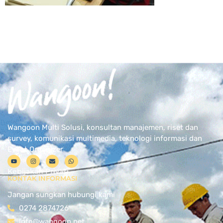
Wangoon Multi Solusi, konsultan manajemen, riset dan
survey, komunikasi multimedia, teknologi informasi dan
Event Organizer
Kebijakan Privasi
KONTAK INFORMASI
Jangan sungkan hubungi kami
0274 2874726
Info@wangoon.net