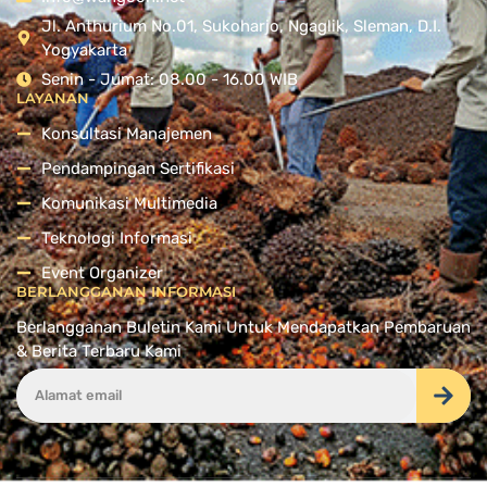
Jl. Anthurium No.01, Sukoharjo, Ngaglik, Sleman, D.I.
Yogyakarta
Senin - Jumat: 08.00 - 16.00 WIB
LAYANAN
Konsultasi Manajemen
Pendampingan Sertifikasi
Komunikasi Multimedia
Teknologi Informasi
Event Organizer
BERLANGGANAN INFORMASI
Berlangganan Buletin Kami Untuk Mendapatkan Pembaruan
& Berita Terbaru Kami