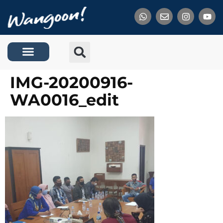
Tentang Kami
IMG-20200916-
WA0016_edit