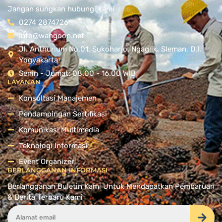
Jangan sungkan hubungi kami
0274 2874726
Info@wangoon.net
Jl. Anthurium No.01, Sukoharjo, Ngaglik, Sleman, D.I.
Yogyakarta
Senin - Jumat: 08.00 - 16.00 WIB
LAYANAN
Konsultasi Manajemen
Pendampingan Sertifikasi
Komunikasi Multimedia
Teknologi Informasi
Event Organizer
BERLANGGANAN INFORMASI
Berlangganan Buletin Kami Untuk Mendapatkan Pembaruan
& Berita Terbaru Kami