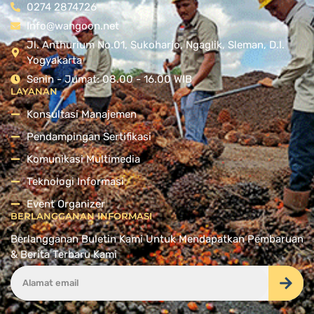
0274 2874726
Info@wangoon.net
Jl. Anthurium No.01, Sukoharjo, Ngaglik, Sleman, D.I.
Yogyakarta
Senin - Jumat: 08.00 - 16.00 WIB
LAYANAN
Konsultasi Manajemen
Pendampingan Sertifikasi
Komunikasi Multimedia
Teknologi Informasi
Event Organizer
BERLANGGANAN INFORMASI
Berlangganan Buletin Kami Untuk Mendapatkan Pembaruan
& Berita Terbaru Kami