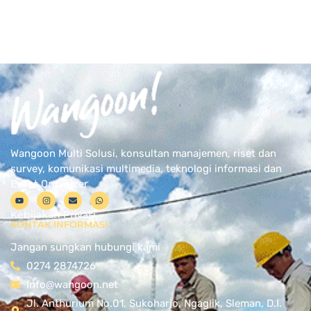
Wangoon Multi Solusi, konsultan manajemen, riset dan
survey, komunikasi multimedia, teknologi informasi dan
Event Organizer
Kebijakan Privasi
KONTAK INFORMASI
Jangan sungkan hubungi kami
0274 2874726
Info@wangoon.net
Jl. Anthurium No.01, Sukoharjo, Ngaglik, Sleman, D.I.