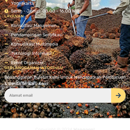
Yogyakarta
Senin - Jumat: 08.00 - 16.00 WIB
LAYANAN
Konsultasi Manajemen
Pendampingan Sertifikasi
Komunikasi Multimedia
Teknologi Informasi
Event Organizer
BERLANGGANAN INFORMASI
Berlangganan Buletin Kami Untuk Mendapatkan Pembaruan
& Berita Terbaru Kami
Copyright © 2024
Wangoon!