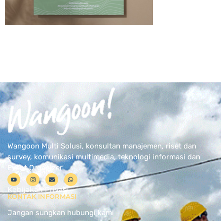
Wangoon Multi Solusi, konsultan manajemen, riset dan
survey, komunikasi multimedia, teknologi informasi dan
Event Organizer
Kebijakan Privasi
KONTAK INFORMASI
Jangan sungkan hubungi kami