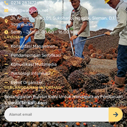
0274 2874726
Info@wangoon.net
Jl. Anthurium No.01, Sukoharjo, Ngaglik, Sleman, D.I.
Yogyakarta
Senin - Jumat: 08.00 - 16.00 WIB
LAYANAN
Konsultasi Manajemen
Pendampingan Sertifikasi
Komunikasi Multimedia
Teknologi Informasi
Event Organizer
BERLANGGANAN INFORMASI
Berlangganan Buletin Kami Untuk Mendapatkan Pembaruan
& Berita Terbaru Kami