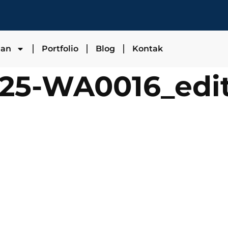
nan
Portfolio
Blog
Kontak
25-WA0016_edi