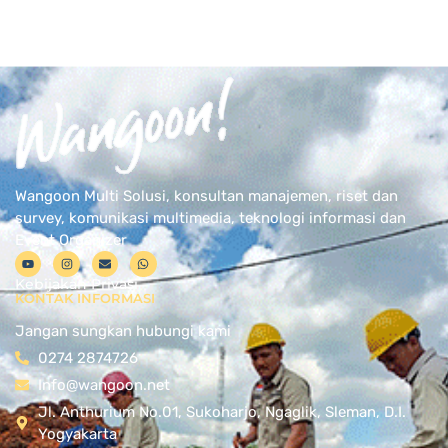
Wangoon Multi Solusi, konsultan manajemen, riset dan
survey, komunikasi multimedia, teknologi informasi dan
Event Organizer
Kebijakan Privasi
KONTAK INFORMASI
Jangan sungkan hubungi kami
0274 2874726
Info@wangoon.net
Jl. Anthurium No.01, Sukoharjo, Ngaglik, Sleman, D.I.
Yogyakarta