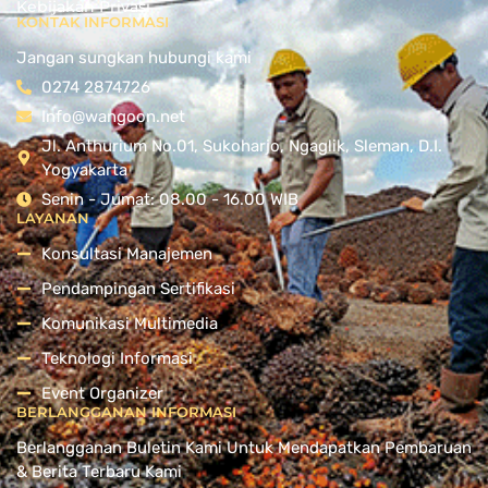
Kebijakan Privasi
KONTAK INFORMASI
Jangan sungkan hubungi kami
0274 2874726
Info@wangoon.net
Jl. Anthurium No.01, Sukoharjo, Ngaglik, Sleman, D.I.
Yogyakarta
Senin - Jumat: 08.00 - 16.00 WIB
LAYANAN
Konsultasi Manajemen
Pendampingan Sertifikasi
Komunikasi Multimedia
Teknologi Informasi
Event Organizer
BERLANGGANAN INFORMASI
Berlangganan Buletin Kami Untuk Mendapatkan Pembaruan
& Berita Terbaru Kami