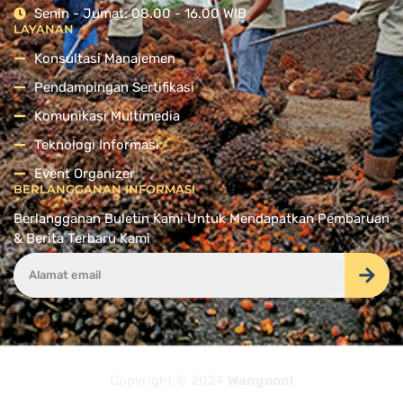
Senin - Jumat: 08.00 - 16.00 WIB
LAYANAN
Konsultasi Manajemen
Pendampingan Sertifikasi
Komunikasi Multimedia
Teknologi Informasi
Event Organizer
BERLANGGANAN INFORMASI
Berlangganan Buletin Kami Untuk Mendapatkan Pembaruan
& Berita Terbaru Kami
Copyright © 2024
Wangoon!