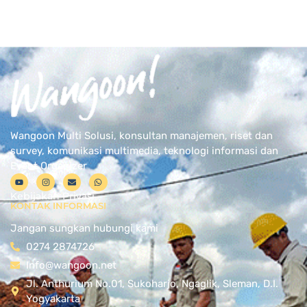
Wangoon Multi Solusi, konsultan manajemen, riset dan
survey, komunikasi multimedia, teknologi informasi dan
Event Organizer
Kebijakan Privasi
KONTAK INFORMASI
Jangan sungkan hubungi kami
0274 2874726
Info@wangoon.net
Jl. Anthurium No.01, Sukoharjo, Ngaglik, Sleman, D.I.
Yogyakarta