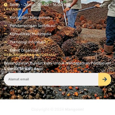
Senin - Jumat: 08.00 - 16.00 WIB
LAYANAN
Konsultasi Manajemen
Pendampingan Sertifikasi
Komunikasi Multimedia
Teknologi Informasi
Event Organizer
BERLANGGANAN INFORMASI
Berlangganan Buletin Kami Untuk Mendapatkan Pembaruan
& Berita Terbaru Kami
Copyright © 2024
Wangoon!