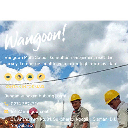
Wangoon Multi Solusi, konsultan manajemen, riset dan
survey, komunikasi multimedia, teknologi informasi dan
Event Organizer
Kebijakan Privasi
KONTAK INFORMASI
Jangan sungkan hubungi kami
0274 2874726
Info@wangoon.net
Jl. Anthurium No.01, Sukoharjo, Ngaglik, Sleman, D.I.
Yogyakarta