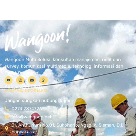
Wangoon Multi Solusi, konsultan manajemen, riset dan
survey, komunikasi multimedia, teknologi informasi dan
Event Organizer
Kebijakan Privasi
KONTAK INFORMASI
Jangan sungkan hubungi kami
0274 2874726
Info@wangoon.net
Jl. Anthurium No.01, Sukoharjo, Ngaglik, Sleman, D.I.
Yogyakarta