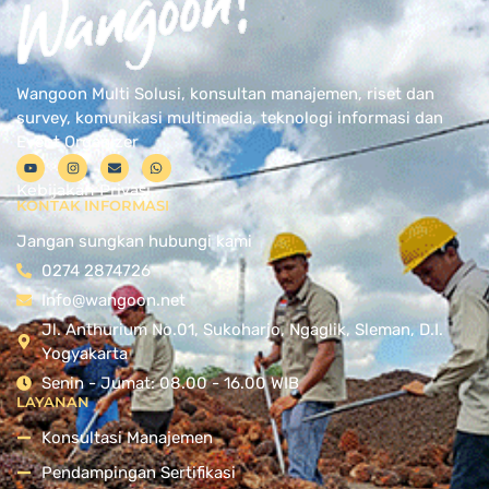
Wangoon Multi Solusi, konsultan manajemen, riset dan
survey, komunikasi multimedia, teknologi informasi dan
Event Organizer
Kebijakan Privasi
KONTAK INFORMASI
Jangan sungkan hubungi kami
0274 2874726
Info@wangoon.net
Jl. Anthurium No.01, Sukoharjo, Ngaglik, Sleman, D.I.
Yogyakarta
Senin - Jumat: 08.00 - 16.00 WIB
LAYANAN
Konsultasi Manajemen
Pendampingan Sertifikasi