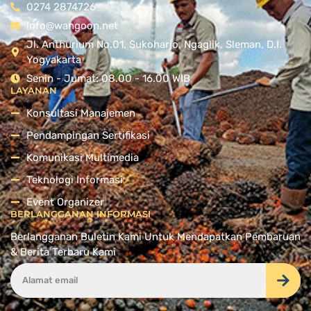
0274 2874726
Info@wangoon.net
Jl. Anthurium No.01, Sukoharjo, Ngaglik, Sleman, D.I.
Yogyakarta
Senin - Jumat: 08.00 - 16.00 WIB
LAYANAN
Konsultasi Manajemen
Pendampingan Sertifikasi
Komunikasi Multimedia
Teknologi Informasi
Event Organizer
BERLANGGANAN INFORMASI
Berlangganan Buletin Kami Untuk Mendapatkan Pembaruan
& Berita Terbaru Kami