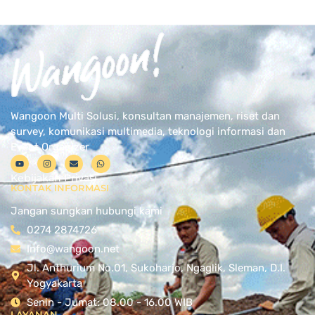
Wangoon Multi Solusi, konsultan manajemen, riset dan
survey, komunikasi multimedia, teknologi informasi dan
Event Organizer
Kebijakan Privasi
KONTAK INFORMASI
Jangan sungkan hubungi kami
0274 2874726
Info@wangoon.net
Jl. Anthurium No.01, Sukoharjo, Ngaglik, Sleman, D.I.
Yogyakarta
Senin - Jumat: 08.00 - 16.00 WIB
LAYANAN