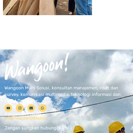
Wangoon Multi Solusi, konsultan manajemen, riset dan
survey, komunikasi multimedia, teknologi informasi dan
Event Organizer
Kebijakan Privasi
KONTAK INFORMASI
Jangan sungkan hubungi kami