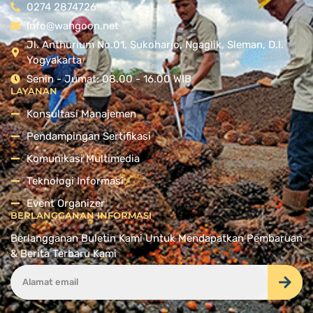
0274 2874726
Info@wangoon.net
Jl. Anthurium No.01, Sukoharjo, Ngaglik, Sleman, D.I.
Yogyakarta
Senin - Jumat: 08.00 - 16.00 WIB
LAYANAN
Konsultasi Manajemen
Pendampingan Sertifikasi
Komunikasi Multimedia
Teknologi Informasi
Event Organizer
BERLANGGANAN INFORMASI
Berlangganan Buletin Kami Untuk Mendapatkan Pembaruan
& Berita Terbaru Kami