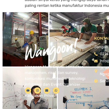
paling rentan ketika manufaktur Indonesia mula
KONTA
Jangan 
0274
Info
Wangoon Multi Solusi, konsultan
Jl. A
manajemen, riset dan survey,
Ngagl
komunikasi multimedia, teknologi
Seni
informasi dan Event Organizer
Kebijakan Privasi