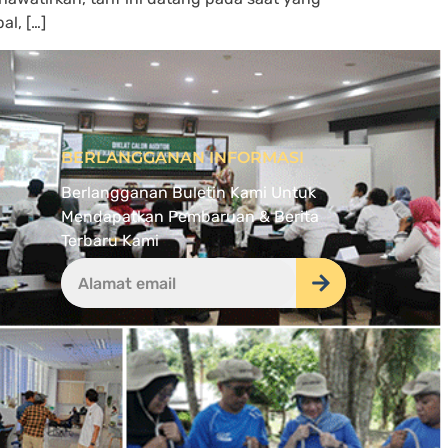
al, […]
BERLANGGANAN INFORMASI
Berlangganan Buletin Kami Untuk
Mendapatkan Pembaruan & Berita
Terbaru Kami