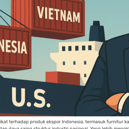
ikat terhadap produk ekspor Indonesia, termasuk furnitur k
an daya saing struktur industri nasional. Yang lebih mengk