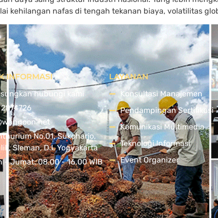
i kehilangan nafas di tengah tekanan biaya, volatilitas glob
K INFORMASI
LAYANAN
sungkan hubungi kami
Konsultasi Manajemen
 2874726
Pendampingan Sertifikasi
@wangoon.net
Komunikasi Multimedia
nthurium No.01, Sukoharjo,
Teknologi Informasi
ik, Sleman, D.I. Yogyakarta
Event Organizer
n - Jumat: 08.00 - 16.00 WIB