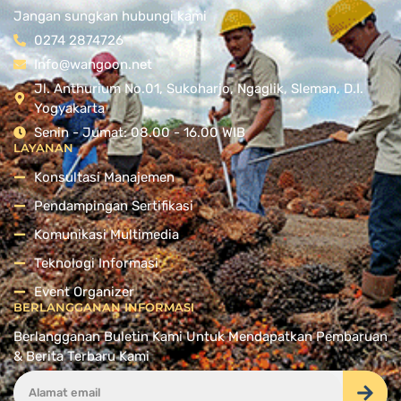
Jangan sungkan hubungi kami
0274 2874726
Info@wangoon.net
Jl. Anthurium No.01, Sukoharjo, Ngaglik, Sleman, D.I.
Yogyakarta
Senin - Jumat: 08.00 - 16.00 WIB
LAYANAN
Konsultasi Manajemen
Pendampingan Sertifikasi
Komunikasi Multimedia
Teknologi Informasi
Event Organizer
BERLANGGANAN INFORMASI
Berlangganan Buletin Kami Untuk Mendapatkan Pembaruan
& Berita Terbaru Kami