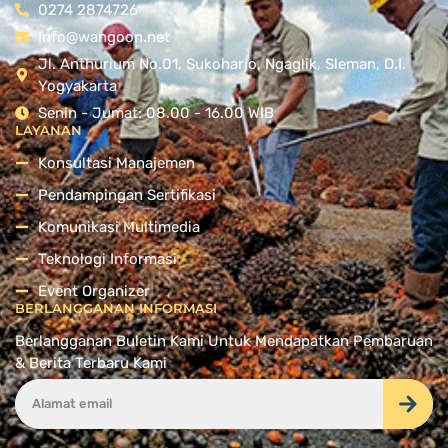
0274 2874726
Info@wangoon.net
Jl. Anthurium No.01, Sukoharjo, Ngaglik, Sleman, D.I.
Yogyakarta
Senin - Jumat: 08.00 - 16.00 WIB
LAYANAN
Konsultasi Manajemen
Pendampingan Sertifikasi
Komunikasi Multimedia
Teknologi Informasi
Event Organizer
BERLANGGANAN INFORMASI
Berlangganan Buletin Kami Untuk Mendapatkan Pembaruan
& Berita Terbaru Kami