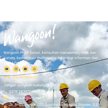
Wangoon Multi Solusi, konsultan manajemen, riset dan
survey, komunikasi multimedia, teknologi informasi dan
Event Organizer
Kebijakan Privasi
KONTAK INFORMASI
Jangan sungkan hubungi kami
0274 2874726
Info@wangoon.net
Jl. Anthurium No.01, Sukoharjo, Ngaglik, Sleman, D.I.