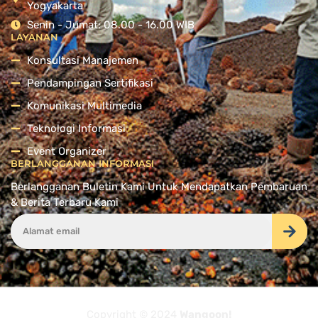
Yogyakarta
Senin - Jumat: 08.00 - 16.00 WIB
LAYANAN
Konsultasi Manajemen
Pendampingan Sertifikasi
Komunikasi Multimedia
Teknologi Informasi
Event Organizer
BERLANGGANAN INFORMASI
Berlangganan Buletin Kami Untuk Mendapatkan Pembaruan
& Berita Terbaru Kami
Copyright © 2024
Wangoon!