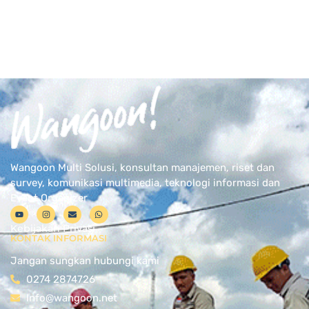
Wangoon Multi Solusi, konsultan manajemen, riset dan
survey, komunikasi multimedia, teknologi informasi dan
Event Organizer
Kebijakan Privasi
KONTAK INFORMASI
Jangan sungkan hubungi kami
0274 2874726
Info@wangoon.net