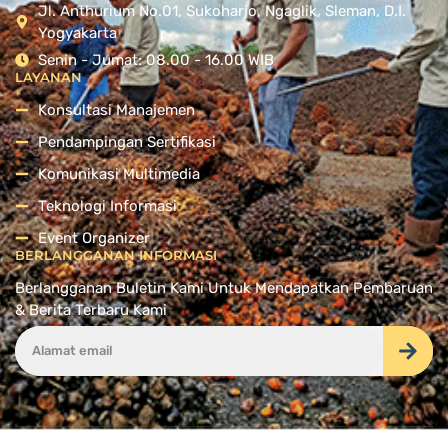
Jl. Anthurium No.01, Sukoharjo, Ngaglik, Sleman, D.I.
Yogyakarta
Senin - Jumat: 08.00 - 16.00 WIB
LAYANAN
Konsultasi Manajemen
Pendampingan Sertifikasi
Komunikasi Multimedia
Teknologi Informasi
Event Organizer
BERLANGGANAN INFORMASI
Berlangganan Buletin Kami Untuk Mendapatkan Pembaruan
& Berita Terbaru Kami