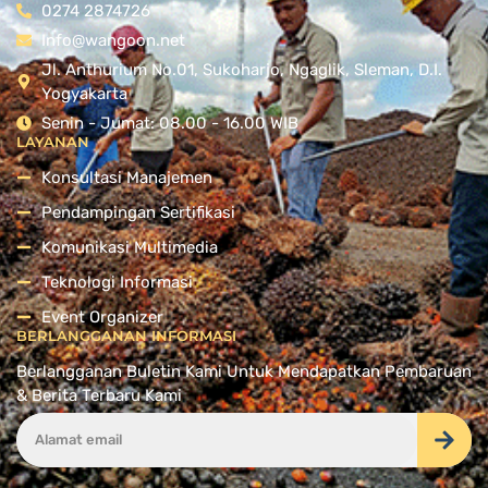
0274 2874726
Info@wangoon.net
Jl. Anthurium No.01, Sukoharjo, Ngaglik, Sleman, D.I.
Yogyakarta
Senin - Jumat: 08.00 - 16.00 WIB
LAYANAN
Konsultasi Manajemen
Pendampingan Sertifikasi
Komunikasi Multimedia
Teknologi Informasi
Event Organizer
BERLANGGANAN INFORMASI
Berlangganan Buletin Kami Untuk Mendapatkan Pembaruan
& Berita Terbaru Kami