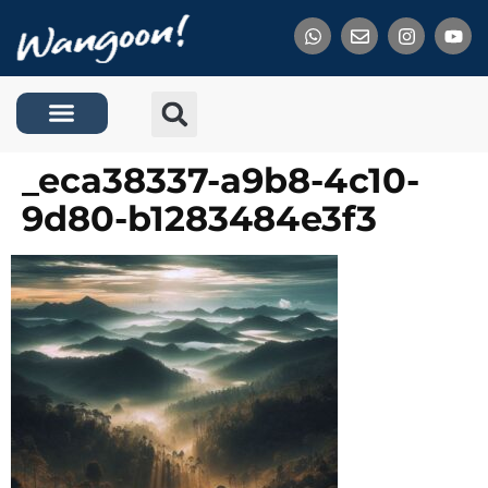
Tentang Kami
_eca38337-a9b8-4c10-
9d80-b1283484e3f3