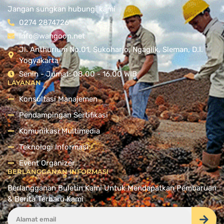
Jangan sungkan hubungi kami
0274 2874726
Info@wangoon.net
Jl. Anthurium No.01, Sukoharjo, Ngaglik, Sleman, D.I.
Yogyakarta
Senin - Jumat: 08.00 - 16.00 WIB
LAYANAN
Konsultasi Manajemen
Pendampingan Sertifikasi
Komunikasi Multimedia
Teknologi Informasi
Event Organizer
BERLANGGANAN INFORMASI
Berlangganan Buletin Kami Untuk Mendapatkan Pembaruan
& Berita Terbaru Kami