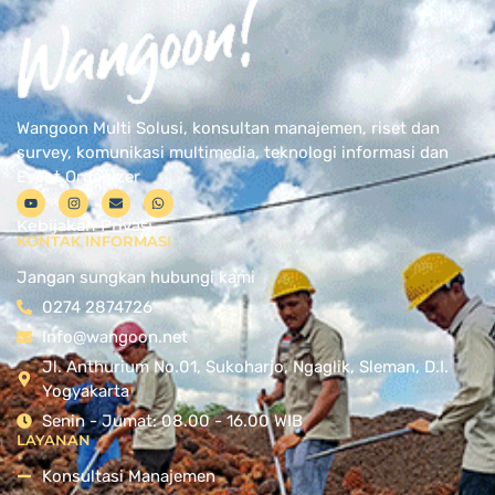
Wangoon Multi Solusi, konsultan manajemen, riset dan
survey, komunikasi multimedia, teknologi informasi dan
Event Organizer
Kebijakan Privasi
KONTAK INFORMASI
Jangan sungkan hubungi kami
0274 2874726
Info@wangoon.net
Jl. Anthurium No.01, Sukoharjo, Ngaglik, Sleman, D.I.
Yogyakarta
Senin - Jumat: 08.00 - 16.00 WIB
LAYANAN
Konsultasi Manajemen