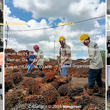
K INFORMASI
LAYANAN
sungkan hubungi kami
Konsultasi Manajemen
 2874726
Pendampingan Sertifikasi
@wangoon.net
Komunikasi Multimedia
nthurium No.01, Sukoharjo,
Teknologi Informasi
ik, Sleman, D.I. Yogyakarta
Event Organizer
n - Jumat: 08.00 - 16.00 WIB
Copyright © 2024
Wangoon!