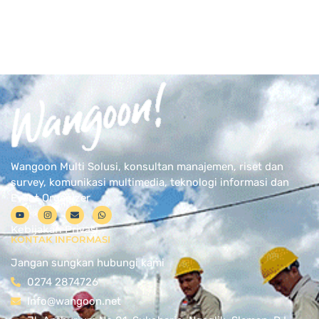
Wangoon Multi Solusi, konsultan manajemen, riset dan
survey, komunikasi multimedia, teknologi informasi dan
Event Organizer
Kebijakan Privasi
KONTAK INFORMASI
Jangan sungkan hubungi kami
0274 2874726
Info@wangoon.net