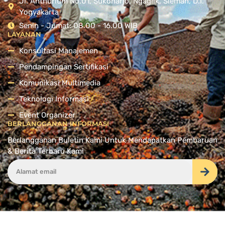
Jl. Anthurium No.01, Sukoharjo, Ngaglik, Sleman, D.I.
Yogyakarta
Senin - Jumat: 08.00 - 16.00 WIB
LAYANAN
Konsultasi Manajemen
Pendampingan Sertifikasi
Komunikasi Multimedia
Teknologi Informasi
Event Organizer
BERLANGGANAN INFORMASI
Berlangganan Buletin Kami Untuk Mendapatkan Pembaruan
& Berita Terbaru Kami