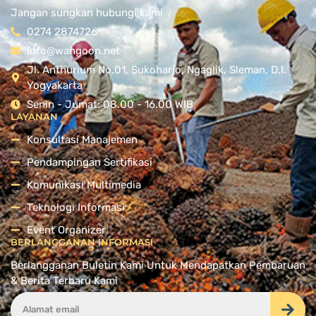
Jangan sungkan hubungi kami
0274 2874726
Info@wangoon.net
Jl. Anthurium No.01, Sukoharjo, Ngaglik, Sleman, D.I.
Yogyakarta
Senin - Jumat: 08.00 - 16.00 WIB
LAYANAN
Konsultasi Manajemen
Pendampingan Sertifikasi
Komunikasi Multimedia
Teknologi Informasi
Event Organizer
BERLANGGANAN INFORMASI
Berlangganan Buletin Kami Untuk Mendapatkan Pembaruan
& Berita Terbaru Kami