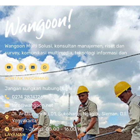
Wangoon Multi Solusi, konsultan manajemen, riset dan
survey, komunikasi multimedia, teknologi informasi dan
Event Organizer
Kebijakan Privasi
KONTAK INFORMASI
Jangan sungkan hubungi kami
0274 2874726
Info@wangoon.net
Jl. Anthurium No.01, Sukoharjo, Ngaglik, Sleman, D.I.
Yogyakarta
Senin - Jumat: 08.00 - 16.00 WIB
LAYANAN