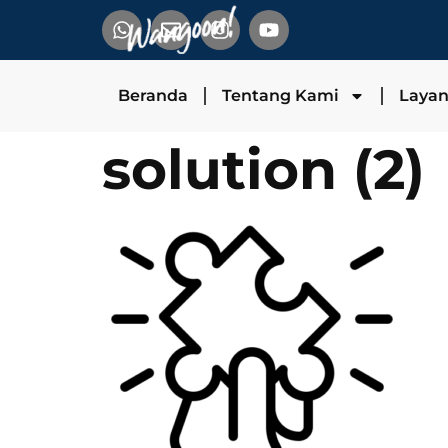
Beranda
Tentang Kami
Laya
solution (2)