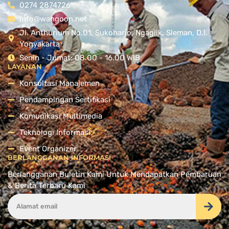
0274 2874726
Info@wangoon.net
Jl. Anthurium No.01, Sukoharjo, Ngaglik, Sleman, D.I.
Yogyakarta
Senin - Jumat: 08.00 - 16.00 WIB
LAYANAN
Konsultasi Manajemen
Pendampingan Sertifikasi
Komunikasi Multimedia
Teknologi Informasi
Event Organizer
BERLANGGANAN INFORMASI
Berlangganan Buletin Kami Untuk Mendapatkan Pembaruan
& Berita Terbaru Kami