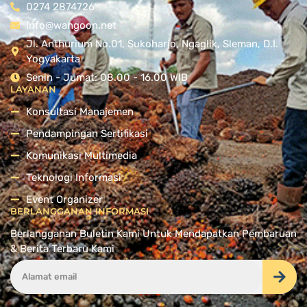
0274 2874726
Info@wangoon.net
Jl. Anthurium No.01, Sukoharjo, Ngaglik, Sleman, D.I.
Yogyakarta
Senin - Jumat: 08.00 - 16.00 WIB
LAYANAN
Konsultasi Manajemen
Pendampingan Sertifikasi
Komunikasi Multimedia
Teknologi Informasi
Event Organizer
BERLANGGANAN INFORMASI
Berlangganan Buletin Kami Untuk Mendapatkan Pembaruan
& Berita Terbaru Kami