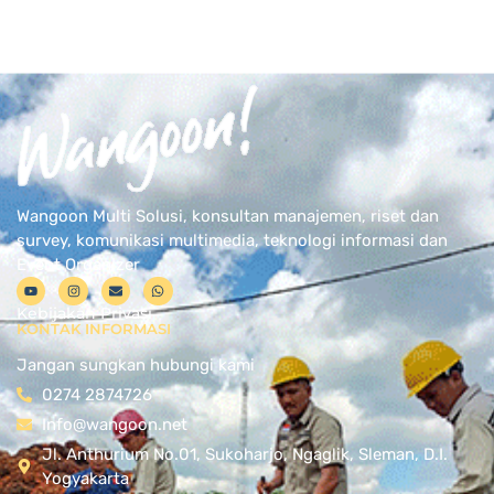
Wangoon Multi Solusi, konsultan manajemen, riset dan
survey, komunikasi multimedia, teknologi informasi dan
Event Organizer
Kebijakan Privasi
KONTAK INFORMASI
Jangan sungkan hubungi kami
0274 2874726
Info@wangoon.net
Jl. Anthurium No.01, Sukoharjo, Ngaglik, Sleman, D.I.
Yogyakarta