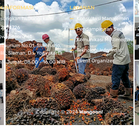
K INFORMASI
LAYANAN
sungkan hubungi kami
Konsultasi Manajemen
 2874726
Pendampingan Sertifikasi
@wangoon.net
Komunikasi Multimedia
nthurium No.01, Sukoharjo,
Teknologi Informasi
ik, Sleman, D.I. Yogyakarta
Event Organizer
n - Jumat: 08.00 - 16.00 WIB
Copyright © 2024
Wangoon!