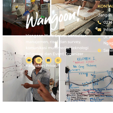
KONTA
Jangan 
0274
Info
Wangoon Multi Solusi, konsultan
Jl. A
manajemen, riset dan survey,
Ngagl
komunikasi multimedia, teknologi
Seni
informasi dan Event Organizer
Kebijakan Privasi