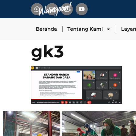
Beranda
Tentang Kami
Laya
gk3