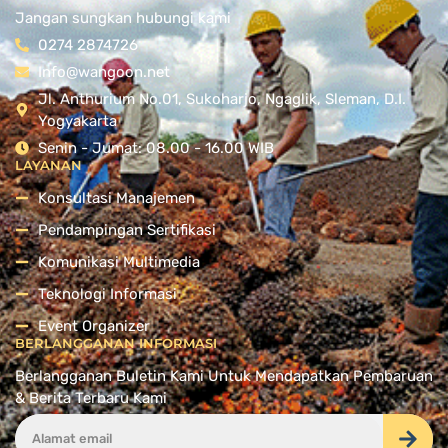
Jangan sungkan hubungi kami
0274 2874726
Info@wangoon.net
Jl. Anthurium No.01, Sukoharjo, Ngaglik, Sleman, D.I.
Yogyakarta
Senin - Jumat: 08.00 - 16.00 WIB
LAYANAN
Konsultasi Manajemen
Pendampingan Sertifikasi
Komunikasi Multimedia
Teknologi Informasi
Event Organizer
BERLANGGANAN INFORMASI
Berlangganan Buletin Kami Untuk Mendapatkan Pembaruan
& Berita Terbaru Kami