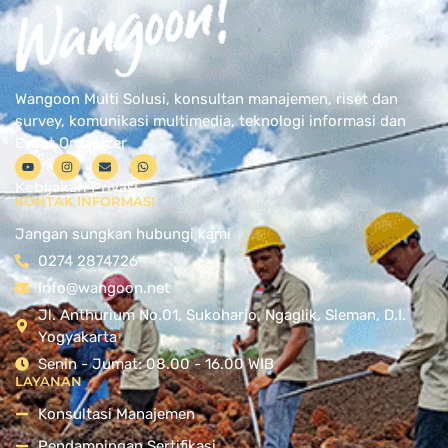
Wangoon Multi Solusi, konsultan manajemen, riset dan
survey, komunikasi multimedia, teknologi informasi dan
Event Organizer
Kebijakan Privasi
KONTAK INFORMASI
Jangan sungkan hubungi kami
0274 2874726
Info@wangoon.net
Jl. Anthurium No.01, Sukoharjo, Ngaglik, Sleman, D.I.
Yogyakarta
Senin - Jumat: 08.00 - 16.00 WIB
LAYANAN
Konsultasi Manajemen
Pendampingan Sertifikasi