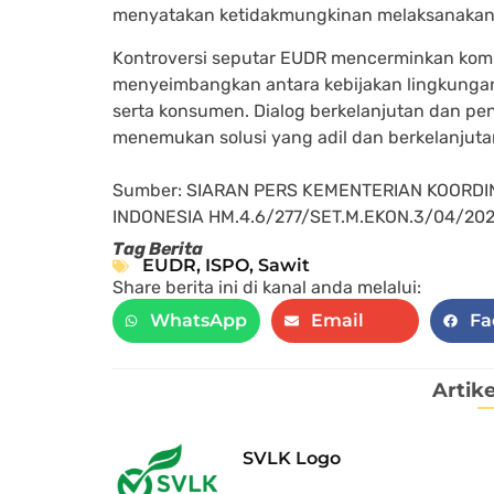
menyatakan ketidakmungkinan melaksanakan 
Kontroversi seputar EUDR mencerminkan komp
menyeimbangkan antara kebijakan lingkunga
serta konsumen. Dialog berkelanjutan dan pe
menemukan solusi yang adil dan berkelanjuta
Sumber: SIARAN PERS KEMENTERIAN KOORD
INDONESIA HM.4.6/277/SET.M.EKON.3/04/20
Tag Berita
EUDR
,
ISPO
,
Sawit
Share berita ini di kanal anda melalui:
WhatsApp
Email
Fa
Artike
SVLK Logo