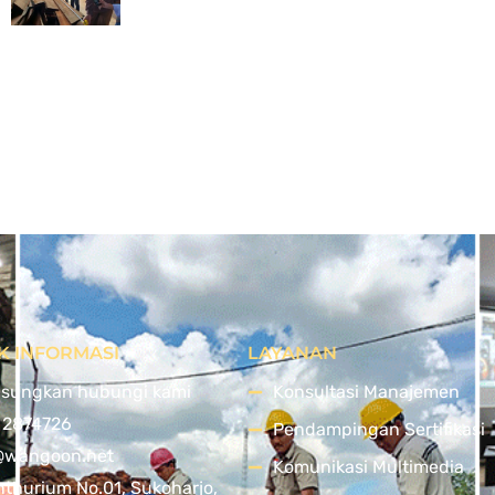
K INFORMASI
LAYANAN
sungkan hubungi kami
Konsultasi Manajemen
 2874726
Pendampingan Sertifikasi
@wangoon.net
Komunikasi Multimedia
nthurium No.01, Sukoharjo,