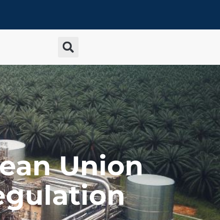
ean Union
egulation