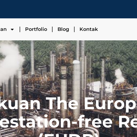
nan
Portfolio
Blog
Kontak
kuan The Europ
estation-free R