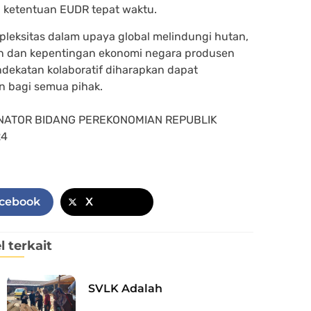
ketentuan EUDR tepat waktu.
leksitas dalam upaya global melindungi hutan,
n dan kepentingan ekonomi negara produsen
ndekatan kolaboratif diharapkan dapat
n bagi semua pihak.
INATOR BIDANG PEREKONOMIAN REPUBLIK
24
cebook
X
l terkait
SVLK Adalah