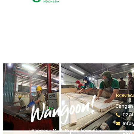
KONTA
Jangan 
0274
Info
Wangoon Multi Solusi, konsultan
Jl. A