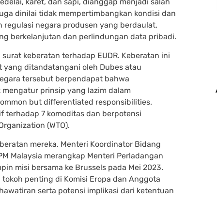
kedelai, karet, dan sapi, dianggap menjadi salah
juga dinilai tidak mempertimbangkan kondisi dan
n regulasi negara produsen yang berdaulat,
ang berkelanjutan dan perlindungan data pribadi.
 surat keberatan terhadap EUDR. Keberatan ini
at yang ditandatangani oleh Dubes atau
negara tersebut berpendapat bahwa
 mengatur prinsip yang lazim dalam
common but differentiated responsibilities.
if terhadap 7 komoditas dan berpotensi
rganization (WTO).
beratan mereka. Menteri Koordinator Bidang
 PM Malaysia merangkap Menteri Perladangan
pin misi bersama ke Brussels pada Mei 2023.
 tokoh penting di Komisi Eropa dan Anggota
watiran serta potensi implikasi dari ketentuan